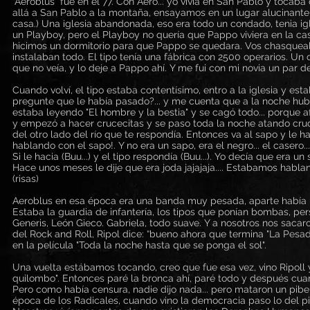
"Aeroblus" fue en el 77. Con Aero... yo vivía en San Pablo y tocab
allá a San Pablo a la montaña, ensayamos en un lugar alucinante 
casa.) Una iglesia abandonada, eso era todo un condado, tenia igle
un Playboy, pero el Playboy no quería que Pappo viviera en la ca
hicimos un dormitorio para que Pappo se quedara. Vos chasquea
instalaban todo. El tipo tenía una fábrica con 2500 operarios. Un 
que no veía, y lo deje a Pappo ahí. Y me fui con mi novia un par de
Cuando volví, el tipo estaba contentísimo, entro a la iglesia y est
pregunte que le había pasado?... y me cuenta que a la noche hubo 
estaba leyendo "El hombre y la bestia" y se cagó todo... porque af
y empezó a hacer crucecitas y se paso toda la noche atando cruc
del otro lado del río que te respondía. Entonces va al sapo y le hac
hablando con el sapo!. Y no era un sapo, era el negro... el casero.
Si le hacia (Buu...) y el tipo respondía (Buu...). Yo decía que era un
Hace unos meses le dije que era joda jajajaja.... Estabamos habla
(risas)
Aeroblus en esa época era una banda muy pesada, aparte había 
Estaba la guardia de infantería, los tipos que ponían bombas, pe
Generis, León Gieco. Gabriela, todo suave. Y a nosotros nos sac
del Rock and Roll, Ripol dice: “bueno ahora que termina "La Pes
en la película "Toda la noche hasta que se ponga el sol".
Una vuelta estábamos tocando, creo que fue esa vez, vino Ripoll 
quilombo". Entonces paré la bronca ahí, paré todo y después cuando
Pero como había censura, nadie dijo nada... pero mataron un pibe.
época de los Radicales, cuando vino la democracia paso lo del p