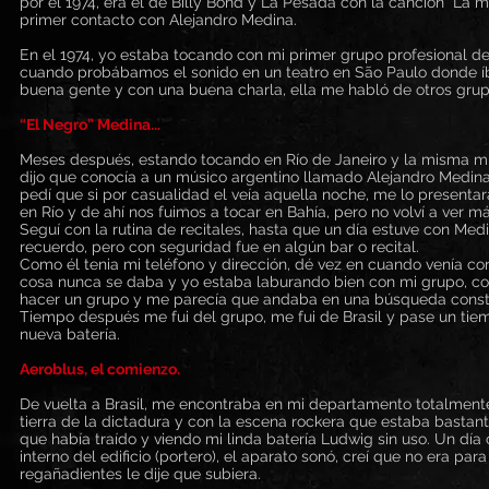
por el 1974, era el de Billy Bond y La Pesada con la canción "La 
primer contacto con Alejandro Medina.
En el 1974, yo estaba tocando con mi primer grupo profesional de
cuando probábamos el sonido en un teatro en São Paulo donde íb
buena gente y con una buena charla, ella me habló de otros grupo
“El Negro” Medina...
Meses después, estando tocando en Río de Janeiro y la misma mina
dijo que conocía a un músico argentino llamado Alejandro Medin
pedí que si por casualidad el veía aquella noche, me lo presentar
en Río y de ahí nos fuimos a tocar en Bahía, pero no volví a ver má
Seguí con la rutina de recitales, hasta que un día estuve con Medi
recuerdo, pero con seguridad fue en algún bar o recital.
Como él tenia mi teléfono y dirección, dé vez en cuando venía con
cosa nunca se daba y yo estaba laburando bien con mi grupo, c
hacer un grupo y me parecía que andaba en una búsqueda consta
Tiempo después me fui del grupo, me fui de Brasil y pase un 
nueva batería.
Aeroblus, el comienzo.
De vuelta a Brasil, me encontraba en mi departamento totalmente
tierra de la dictadura y con la escena rockera que estaba bastan
que había traído y viendo mi linda batería Ludwig sin uso. Un dí
interno del edificio (portero), el aparato sonó, creí que no era para
regañadientes le dije que subiera.