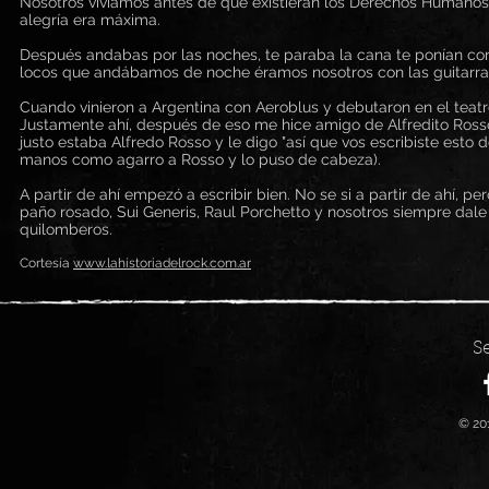
Nosotros vivíamos antes de que existieran los Derechos Humanos.
alegría era máxima.
Después andabas por las noches, te paraba la cana te ponían contr
locos que andábamos de noche éramos nosotros con las guitarra
Cuando vinieron a Argentina con Aeroblus y debutaron en el teatro
Justamente ahí, después de eso me hice amigo de Alfredito Rosso, 
justo estaba Alfredo Rosso y le digo "así que vos escribiste esto 
manos como agarro a Rosso y lo puso de cabeza).
A partir de ahí empezó a escribir bien. No se si a partir de ahí,
paño rosado, Sui Generis, Raul Porchetto y nosotros siempre dale 
quilomberos.
Cortesía
www.lahistoriadelrock.com.ar
S
© 201