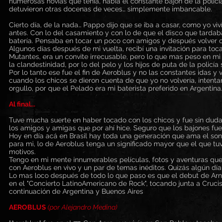
numerosas novias que tenia, había el constante bajón de la policía
detuvieron otras docenas de veces… simplemente imbancable.
Cierto día, de la nada… Pappo dijo que se iba a casar, como yo vi
antes. Con lo del casamiento y con lo de que el disco que tardaba 
batería. Pensaba en tocar un poco con amigos y después volver c
Algunos días después de mi vuelta, recibí una invitación para t
Mutantes, era un convite irrecusable, pero lo que mas peso en 
la clandestinidad, por lo del pelo y los hijos de puta de la policí
Por lo tanto ese fue el fin de Aeroblus y no las constantes idas 
cuando los chicos se dieron cuenta de que yo no volvería, intenta
orgullo, por que el Pelado era mi baterista preferido en Argentina
Al final...
Tuve mucha suerte en haber tocado con los chicos y fue sin duda 
los amigos y amigas que por ahí hice. Seguro que los bajones fuer
Hoy en día acá en Brasil hay toda una generación que ama el soni
para mi, lo de Aeroblus tenga un significado mayor que el que tu
motivos.
Tengo en mi mente innumerables películas, fotos y aventuras que
con Aeroblus en vivo y un par de temas inéditos. Quizás algún día 
Lo mas loco después de todo lo que paso es que el debut de Arna
en el "Concierto LatinoAmericano de Rock", tocando junta a Crucis
continuación de Argentina y Buenos Aires
AEROBLUS
(por Alejandro Medina)