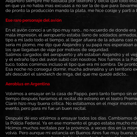
Alejandro siempre me hablaba por teléfono y decía que todo est
en que ya no había mas excusas a no ser la de que para llevarme
de pronto la producción mando la plata, me hice coraje y partí a 
Ese raro personaje del avión
En el avión conocí a un tipo muy raro... no recuerdo de donde era 
mala impresión, el aeropuerto estaba lleno de soldados armados,
tipo a mi lado todo el tiempo, al llegar afuera de la aduana casi
seria mi plomo, me dijo que Alejandro y su papá nos esperaban a
los que llegaban de viaje por motivos de seguridad.
Salimos cargados del aeropuerto y ahí estaban Alejandro y el v
y el extraño tipo del avión subió con nosotros. Nos fuimos a la 
tuco, todos comimos incluso el tipo que era mi sombra. De pronto 
Esa noche no conseguí dormir, mucha adrenalina y un territorio extr
ahí descubrí el sándwich de miga, del que me quedé adicto...
Aeroblus en Argentina
Volvimos a ensayar en la casa de Pappo, pero tanto tiempo sin 
tiempo después haríamos el recital de estreno en el teatro Premie
Clarin hizo muy buena crítica. No estábamos en el mejor momento
evento, pero para mi fue un buen recital.
Después de eso volvimos a ensayar todos los días. Cambiamos de 
la Policía Federal. Ya en ese momento el grupo estaba mucho más
Hicimos muchos recitales por la provincia, a veces dos en la mis
volvía. Pero aunque mi estancia en Buenos Aires fue muy buena, c