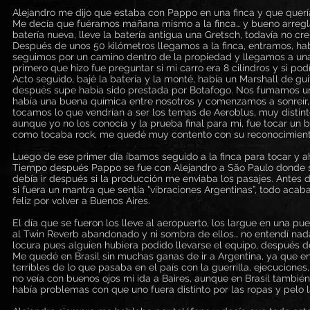
Alejandro me dijo que estaba con Pappo en una finca y que querí
Me decía que fuéramos mañana mismo a la finca… y bueno arreglamo
batería nueva, lleve la batería antigua una Gretsch, todavía no c
Después de unos 50 kilómetros llegamos a la finca, entramos, habí
seguimos por un camino dentro de la propiedad y llegamos a una 
primero que hizo fue preguntar si mi carro era 8 cilindros y si pod
Acto seguido, bajé la batería y la monté, había un Marshall de g
después supe había sido prestada por Botafogo. Nos fumamos un
había una buena química entre nosotros y comenzamos a sonreír, 
tocamos lo que vendrían a ser los temas de Aeroblus, muy distin
aunque yo no los conocía y la prueba final para mi, fue tocar un
como tocaba rock, me quedé muy contento con su reconocimient
Luego de ese primer día íbamos seguido a la finca para tocar y ah
Tiempo después Pappo se fue con Alejandro a São Paulo donde se
debía ir después si la producción me enviaba los pasajes. Antes 
si fuera un mantra que sentía "vibraciones Argentinas”, todo acab
feliz por volver a Buenos Aires.
El día que se fueron los lleve al aeropuerto, los largue en una pue
al Twin Reverb abandonado y ni sombra de ellos… no entendí nada
locura pues alguien hubiera podido llevarse el equipo, después d
Me quedé en Brasil sin muchas ganas de ir a Argentina, ya que en l
terribles de lo que pasaba en el país con la guerrilla, ejecucione
no veía con buenos ojos mi ida a Baires, aunque en Brasil tambié
había problemas con que uno fuera distinto por las ropas y pelo l