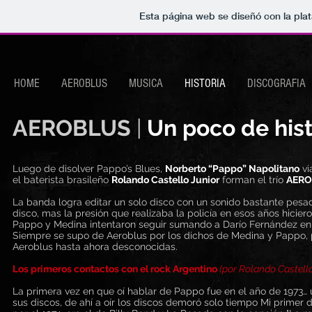
Esta página web se diseñó con la pla
HOME
AEROBLUS
MUSICA
HISTORIA
DISCOGRAFIA
AEROBLUS
|
Un poco de hist
Luego de disolver Pappo’s Blues,
Norberto “Pappo” Napolitano
vi
el baterista brasileño
Rolando Castello Junior
forman el trío
AER
La banda logra editar un solo disco con un sonido bastante pesad
disco, mas la presión que realizaba la policía en esos años hicier
Pappo y Medina intentaron seguir sumando a Darío Fernández en b
Siempre se supo de Aeroblus por los dichos de Medina y Pappo, pe
Aeroblus hasta ahora desconocidas.
Los primeros contactos con el rock Argentino
(por Rolando Castello
La primera vez en que oí hablar de Pappo fue en el año de 1973… 
sus discos, de ahí a oír los discos demoró solo tiempo Mi primer 